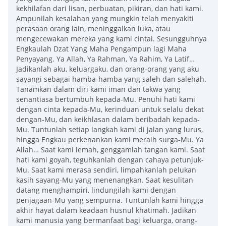
kekhilafan dari lisan, perbuatan, pikiran, dan hati kami.
Ampunilah kesalahan yang mungkin telah menyakiti
perasaan orang lain, meninggalkan luka, atau
mengecewakan mereka yang kami cintai. Sesungguhnya
Engkaulah Dzat Yang Maha Pengampun lagi Maha
Penyayang. Ya Allah, Ya Rahman, Ya Rahim, Ya Latif…
Jadikanlah aku, keluargaku, dan orang-orang yang aku
sayangi sebagai hamba-hamba yang saleh dan salehah.
Tanamkan dalam diri kami iman dan takwa yang
senantiasa bertumbuh kepada-Mu. Penuhi hati kami
dengan cinta kepada-Mu, kerinduan untuk selalu dekat
dengan-Mu, dan keikhlasan dalam beribadah kepada-
Mu. Tuntunlah setiap langkah kami di jalan yang lurus,
hingga Engkau perkenankan kami meraih surga-Mu. Ya
Allah… Saat kami lemah, genggamlah tangan kami. Saat
hati kami goyah, teguhkanlah dengan cahaya petunjuk-
Mu. Saat kami merasa sendiri, limpahkanlah pelukan
kasih sayang-Mu yang menenangkan. Saat kesulitan
datang menghampiri, lindungilah kami dengan
penjagaan-Mu yang sempurna. Tuntunlah kami hingga
akhir hayat dalam keadaan husnul khatimah. Jadikan
kami manusia yang bermanfaat bagi keluarga, orang-