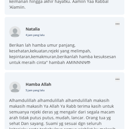
keimanan hingga akhir hayatku. Aamiin Yaa Rabbal
’Alamiin.
Natalia
4 jam yang lalu
Berikan lah hamba umur panjang,
kesehatan,kekuatan,rejeki yang melimpah,
kepintaran,kemakmuran,berikanlah hamba kesuksesan
untuk meraih cinta" hambah AMINNNN🤲
Hamba Allah
5 jam yang lalu
Alhamdulillah alhamdulillah alhamdulillah makasih
makasih makasih Ya Allah Ya Rabb terima kasih untuk
semuanya rejeki deras yg mengalir dari segala macam
arah tidak putus putus, mudah, lancar. Orang tua yg
sehat Dan sayang. Suami yg sesuai dgn seluruh