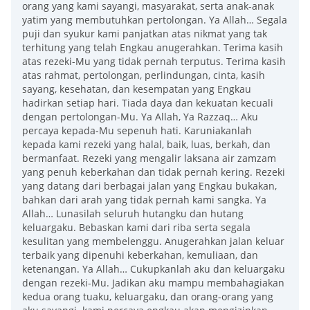
orang yang kami sayangi, masyarakat, serta anak-anak
yatim yang membutuhkan pertolongan. Ya Allah… Segala
puji dan syukur kami panjatkan atas nikmat yang tak
terhitung yang telah Engkau anugerahkan. Terima kasih
atas rezeki-Mu yang tidak pernah terputus. Terima kasih
atas rahmat, pertolongan, perlindungan, cinta, kasih
sayang, kesehatan, dan kesempatan yang Engkau
hadirkan setiap hari. Tiada daya dan kekuatan kecuali
dengan pertolongan-Mu. Ya Allah, Ya Razzaq… Aku
percaya kepada-Mu sepenuh hati. Karuniakanlah
kepada kami rezeki yang halal, baik, luas, berkah, dan
bermanfaat. Rezeki yang mengalir laksana air zamzam
yang penuh keberkahan dan tidak pernah kering. Rezeki
yang datang dari berbagai jalan yang Engkau bukakan,
bahkan dari arah yang tidak pernah kami sangka. Ya
Allah… Lunasilah seluruh hutangku dan hutang
keluargaku. Bebaskan kami dari riba serta segala
kesulitan yang membelenggu. Anugerahkan jalan keluar
terbaik yang dipenuhi keberkahan, kemuliaan, dan
ketenangan. Ya Allah… Cukupkanlah aku dan keluargaku
dengan rezeki-Mu. Jadikan aku mampu membahagiakan
kedua orang tuaku, keluargaku, dan orang-orang yang