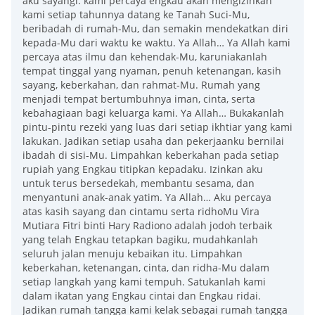
aku sayangi. kami percaya engkau akan mengizinkan
kami setiap tahunnya datang ke Tanah Suci-Mu,
beribadah di rumah-Mu, dan semakin mendekatkan diri
kepada-Mu dari waktu ke waktu. Ya Allah… Ya Allah kami
percaya atas ilmu dan kehendak-Mu, karuniakanlah
tempat tinggal yang nyaman, penuh ketenangan, kasih
sayang, keberkahan, dan rahmat-Mu. Rumah yang
menjadi tempat bertumbuhnya iman, cinta, serta
kebahagiaan bagi keluarga kami. Ya Allah… Bukakanlah
pintu-pintu rezeki yang luas dari setiap ikhtiar yang kami
lakukan. Jadikan setiap usaha dan pekerjaanku bernilai
ibadah di sisi-Mu. Limpahkan keberkahan pada setiap
rupiah yang Engkau titipkan kepadaku. Izinkan aku
untuk terus bersedekah, membantu sesama, dan
menyantuni anak-anak yatim. Ya Allah… Aku percaya
atas kasih sayang dan cintamu serta ridhoMu Vira
Mutiara Fitri binti Hary Radiono adalah jodoh terbaik
yang telah Engkau tetapkan bagiku, mudahkanlah
seluruh jalan menuju kebaikan itu. Limpahkan
keberkahan, ketenangan, cinta, dan ridha-Mu dalam
setiap langkah yang kami tempuh. Satukanlah kami
dalam ikatan yang Engkau cintai dan Engkau ridai.
Jadikan rumah tangga kami kelak sebagai rumah tangga